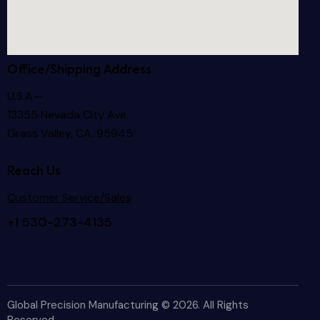
Office/Shipping Address
U.S.A—
13355 Nevada City Ave.
Grass Valley, CA. 95945
Reach Us
Customer Service/Sales
+1 530-273-4135
Global Precision Manufacturing © 2026. All Rights
Reserved.