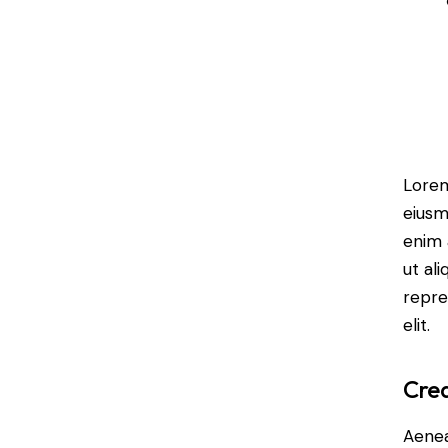
Lorem
eiusm
enim 
ut al
repre
elit.
Crea
Aenea