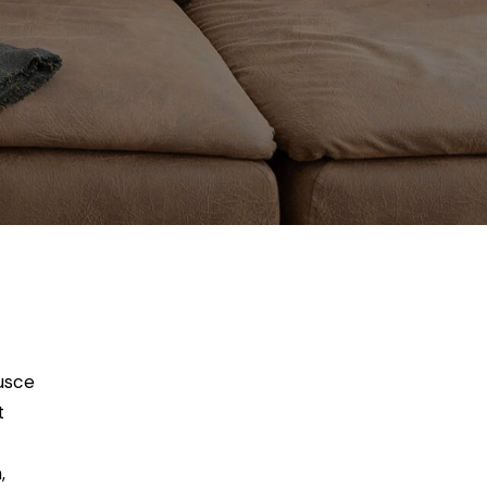
Fusce
t
,