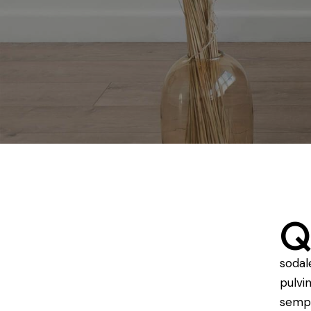
sodal
pulvi
sempe