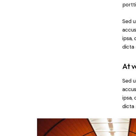
portt
Sed u
accus
ipsa,
dicta
At v
Sed u
accus
ipsa,
dicta 