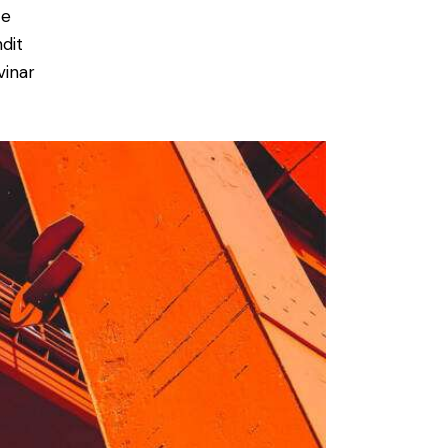
ce
ndit
vinar