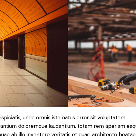
rspiciatis, unde omnis iste natus error sit voluptatem
antium doloremque laudantium, totam rem aperiam eaq
 quae ab illo inventore veritatis et quasi architecto beatae