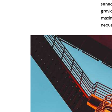
senec
gravid
maxim
neque