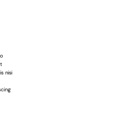
do
t
s nisi
scing
e