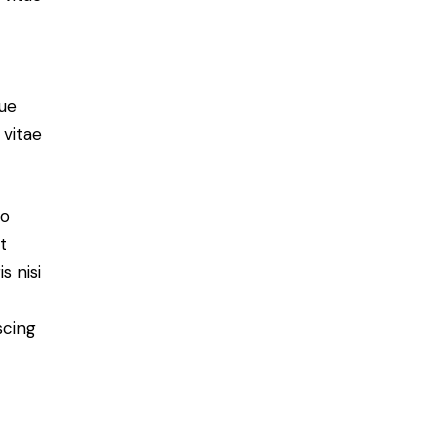
ue
 vitae
do
t
s nisi
scing