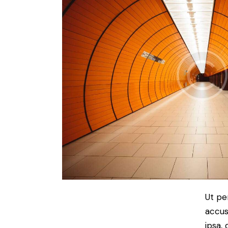
Ut pe
accus
ipsa,