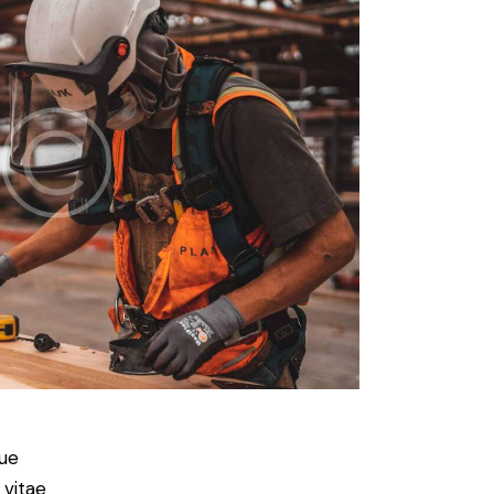
ue
 vitae