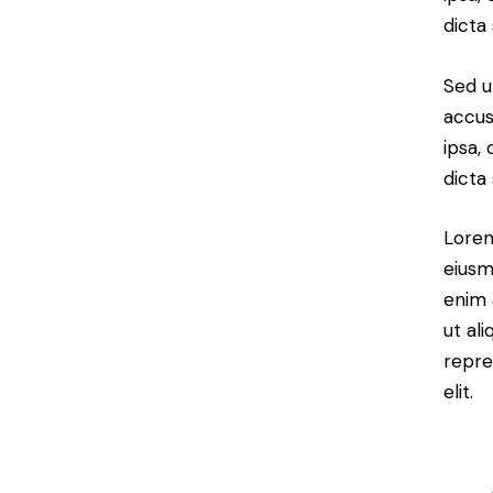
dicta
Sed u
accus
ipsa,
dicta
Lorem
eiusm
enim 
ut al
repre
elit.