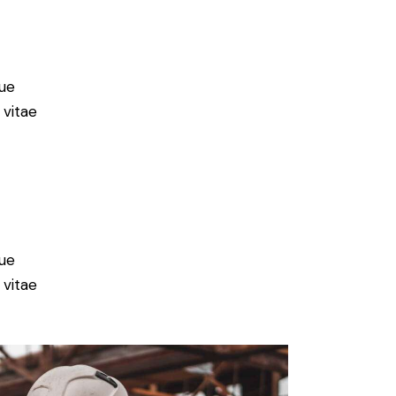
ue
 vitae
ue
 vitae