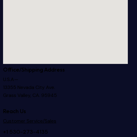
Office/Shipping Address
U.S.A—
13355 Nevada City Ave.
Grass Valley, CA. 95945
Reach Us
Customer Service/Sales
+1 530-273-4135